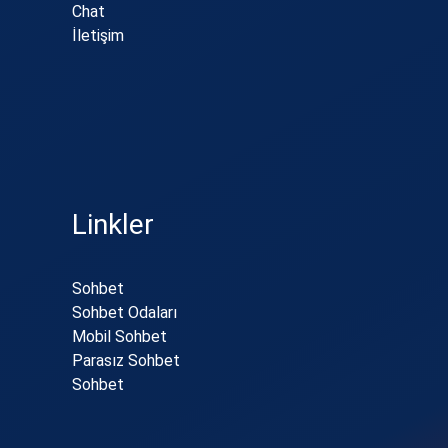
Chat
İletişim
Linkler
Sohbet
Sohbet Odaları
Mobil Sohbet
Parasız Sohbet
Sohbet