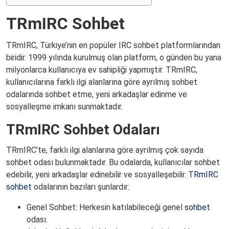
TRmIRC Sohbet
TRmIRC, Türkiye’nin en popüler IRC sohbet platformlarından
biridir. 1999 yılında kurulmuş olan platform, o günden bu yana
milyonlarca kullanıcıya ev sahipliği yapmıştır. TRmIRC,
kullanıcılarına farklı ilgi alanlarına göre ayrılmış sohbet
odalarında sohbet etme, yeni arkadaşlar edinme ve
sosyalleşme imkanı sunmaktadır.
TRmIRC Sohbet Odaları
TRmIRC’te, farklı ilgi alanlarına göre ayrılmış çok sayıda
sohbet odası bulunmaktadır. Bu odalarda, kullanıcılar sohbet
edebilir, yeni arkadaşlar edinebilir ve sosyalleşebilir.
TRmIRC
sohbet
odalarının bazıları şunlardır:
Genel Sohbet: Herkesin katılabileceği genel
sohbet
odası.