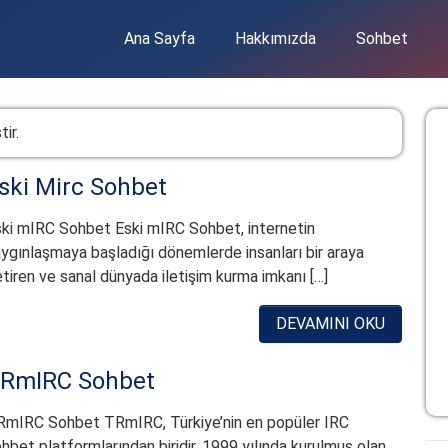
Ana Sayfa
Hakkımızda
Sohbet
ir.
ski Mirc Sohbet
ki mIRC Sohbet Eski mIRC Sohbet, internetin
ygınlaşmaya başladığı dönemlerde insanları bir araya
tiren ve sanal dünyada iletişim kurma imkanı […]
DEVAMINI OKU
RmIRC Sohbet
RmIRC Sohbet TRmIRC, Türkiye’nin en popüler IRC
hbet platformlarından biridir. 1999 yılında kurulmuş olan