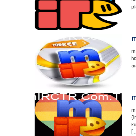
pl
m
mI
hı
ar
m
mI
(I
ku
[…