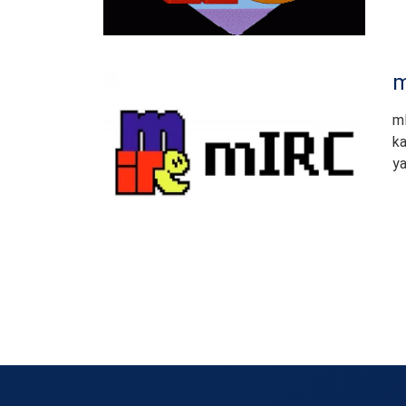
m
mI
ka
ya