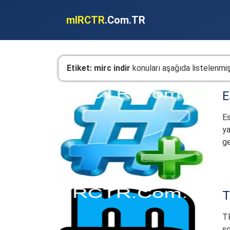
mIRCTR
.Com.TR
Etiket:
mirc indir
konuları aşağıda listelenmişt
E
Es
ya
ge
T
T
so