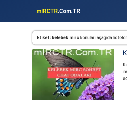
mIRCTR
.Com.TR
Etiket:
kelebek mirc
konuları aşağıda listelen
K
Ke
in
ed